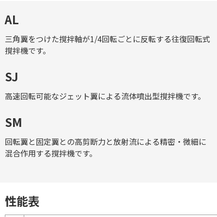
AL
三角翼をつけた撹拌軸が1/4回転ごとに反転する往復回転式
撹拌機です。
SJ
高速回転可能なジェット翼による流体噴出型撹拌機です。
SM
回転翼と固定翼との高剪断力と放射流による精密・微細に
混合作用する撹拌機です。
性能表