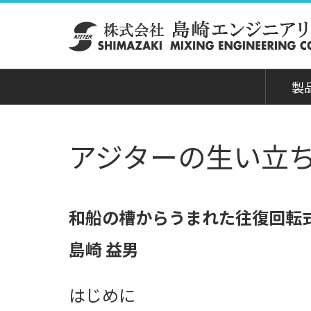
製
アジターの生い立
製品
タロ
ちら
和船の槽からうまれた往復回転
島崎 益男
はじめに