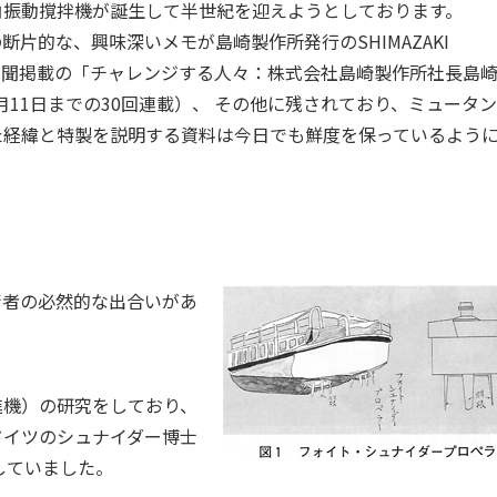
した角振動撹拌機が誕生して半世紀を迎えようとしております。
片的な、興味深いメモが島崎製作所発行のSHIMAZAKI
日本工業新聞掲載の「チャレンジする人々：株式会社島崎製作所社長島
5月11日までの30回連載）、 その他に残されており、ミュータ
た経緯と特製を説明する資料は今日でも鮮度を保っているよう
術者の必然的な出合いがあ
進機）の研究をしており、
ドイツのシュナイダー博士
していました。