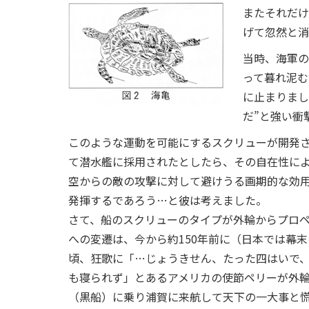
またそれだけ
げて忽然と消
当時、海軍の
って暮れ泥む
に止まりまし
だ”と強い衝
このような運動を可能にするスクリューが開発
て潜水艦に採用されたとしたら、その自在性に
空からの敵の攻撃に対して避けうる画期的な効
発揮するであろう…と彼は考えました。
さて、船のスクリューのタイプが外輪からプロ
への変遷は、今から約150年前に（日本では幕末
頃、狂歌に「…じょうきせん、たった四はいで
も寝られず」とあるアメリカの使節ペリーが外
（黒船）に乗り浦賀に来航して天下の一大事と