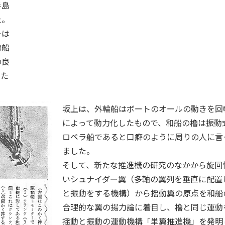
半島
た。
ーは
輪船
の良
った
坂上は、外輪船はボートのオールの動きを回
によって動力化したもので、和船の櫓は振動
ロペラ船であると口癖のように周りの人に言
ました。
そして、新たな推進機の研究のなかから旋回
いシュナイダー翼（多軸の翼列を垂直に配置
と振動をする機構）から揺動翼の原点を和船
合理的な翼の揚力論に着目し、櫓と同じ運動
揺動と振動の運動機構「単翼推進機」を発明