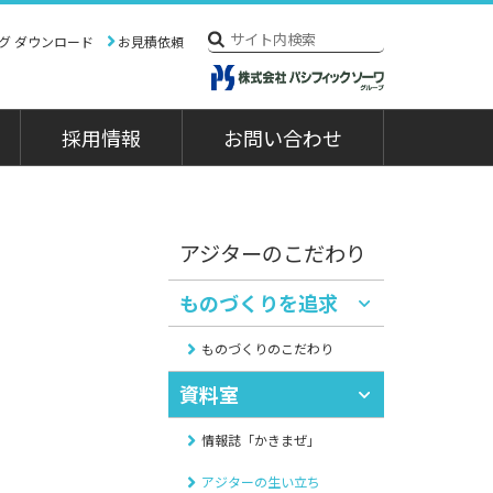
グ ダウンロード
お見積依頼
採用情報
お問い合わせ
概要
混合機
社長あいさつ
関連機器
フリクト水中ミキサー
撹拌槽
アジターのこだわり
沿革
往復回転式混合機エイター
往復回転式液体連続抽出塔
タタアジター
ものづくりを追求
関連会社
ものづくりのこだわり
納入実績
資料室
納入実績
情報誌「かきまぜ」
アジターの生い立ち