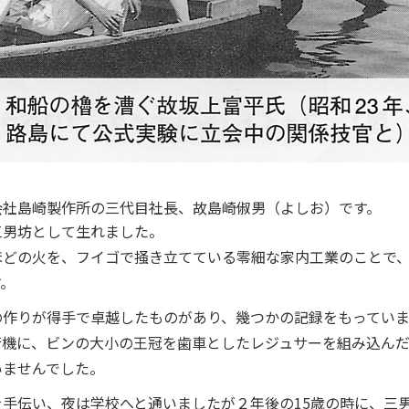
会社島崎製作所の三代目社長、故島崎俶男（よしお）です。
三男坊として生れました。
ほどの火を、フイゴで掻き立てている零細な家内工業のことで
す。
の作りが得手で卓越したものがあり、幾つかの記録をもってい
行機に、ビンの大小の王冠を歯車としたレジュサーを組み込ん
いませんでした。
手伝い、夜は学校へと通いましたが２年後の15歳の時に、三