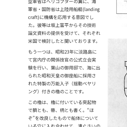
空軍省はヘリコプターの翼に、海
軍省・国防省は上陸用船艇(landing
craft)に機構を応用する意図でし
た。彼等は坂上富平からその技術
論文資料の提供を受けて、それぞれ
米国で検討したと聞いております。
もう一つは、昭和23年に淡路島に
て宮内庁の関係技官の公式立会実
験を行い、葉山の御用邸で、海に出
られた昭和天皇の御座船に採用さ
れた特製の万能入子（揺動ベヤリ
ング）付きの櫓のことです。
この櫓は、櫓に付いている突起物
で臍とも、蔕、柄とも書く。“ほ
ぞ”を改良したもので船体について
いる穴に入れ合わせて、漕ぐさいの