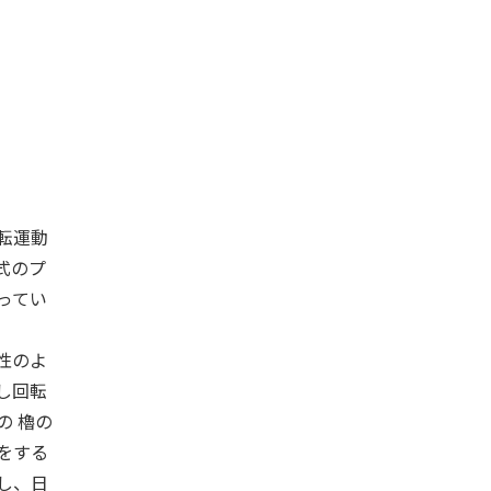
転運動
式のプ
ってい
性のよ
し回転
の 櫓の
をする
し、日