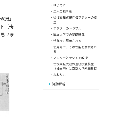
・はじめに
・二人の技術者
崎俶男」
・往復回転式撹拌機アジターの誕
生
ント（奇
・アジターのトラブル
に思いま
・国立大学での基礎研究
・特許庁に展示される
・使用先で、その性能を驚異され
る
・アジターとラシトン教授
・往復回転式液体連続接触装置
（抽出塔）と京都大学永田教授
・おわりに
流動解析