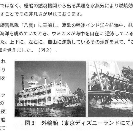
ではなく、艦船の燃焼機関から出る黒煙を水蒸気により燃焼効
すことでその非凡さが現れております。
練習艦隊「八雲」に乗船し、渡欧の帰途インド洋を航海中、舷
海洋を眺めていたとき、ウミガメが海中を自在に 遊泳してい
た。上下に、左右に、自由に運動しているその泳ぎを見て、“
撃を覚えました。（図２）。
され
より
用を
ペラ
の
、夜
輪船
慌て