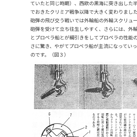
ていたと同じ時期）、西欧の黒海に突き出した
でおきたクリミア戦争以降で大きく変わりまし
砲弾の飛び交う戦いでは外輪船の外輪スクリュ
砲弾を受けて立ち往生しやすく、さらには、外
とプロペラ船とが綱引きをしてプロペラの性能
さに驚き、やがてプロペラ船が主流になってい
のです。（図３）