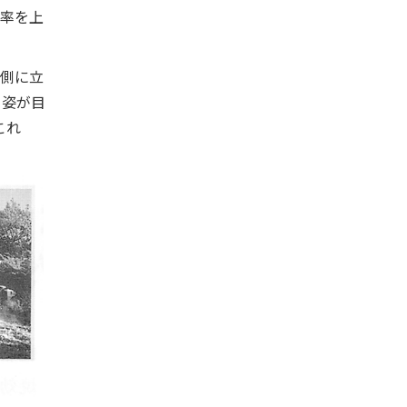
率を上
側に立
る姿が目
これ