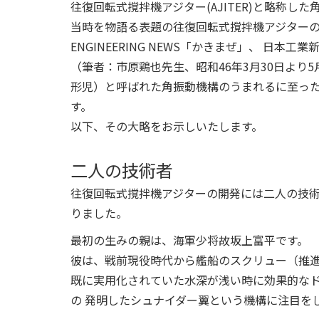
往復回転式撹拌機アジター(AJITER)と略称
当時を物語る表題の往復回転式撹拌機アジターの断
ENGINEERING NEWS「かきまぜ」、 
（筆者：市原鶏也先生、昭和46年3月30日より
形児）と呼ばれた角振動機構のうまれるに至っ
す。
以下、その大略をお示しいたします。
二人の技術者
往復回転式撹拌機アジターの開発には二人の技
りました。
最初の生みの親は、海軍少将故坂上富平です。
彼は、戦前現役時代から艦船のスクリュー（推
既に実用化されていた水深が浅い時に効果的な
の 発明したシュナイダー翼という機構に注目を