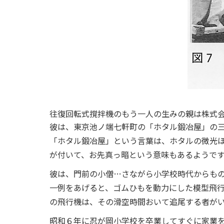
往復回転式撹拌機のもう一人の生みの親は株式
彼は、東京池ノ端七軒町の「ホタル鍛冶屋」の
「ホタル鍛冶屋」という言葉は、ホタルの微光
が付いて、お先真っ暗という意味もあるようで
彼は、門前の小僧…さながら小学校時代からも
一例をあげると、ゴムひもを動力にした模型飛
の飛行機は、その滑空時間おいて追尾する者が
昭和６年に忍が岡小学校を卒業してすぐに家業を