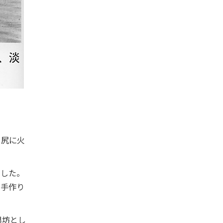
、尻に火
ました。
だ手作り
男坊とし