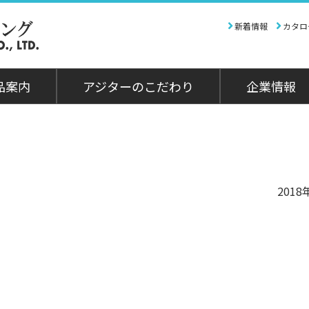
新着情報
カタロ
品案内
アジターのこだわり
企業情報
製品案内
ものづくりを追求
撹拌機
資料室
会社
ものづくりのこだわり
往復回転式撹拌機アジター
情報誌「かきまぜ」
会社概要
パイプラインアジター
アジターの生い立ち
アクセスマップ
に関する情報やお見積、カ
ジェット式撹拌機アジター
流動解析
2018
グのダウンロードなどはこ
ロータリー式撹拌機アジター
から。
側面式撹拌機アジター
ミクロアジター
分散機アジター"ホモジター"
お見積依頼
可搬式アジター
ラボ用撹拌機アジター