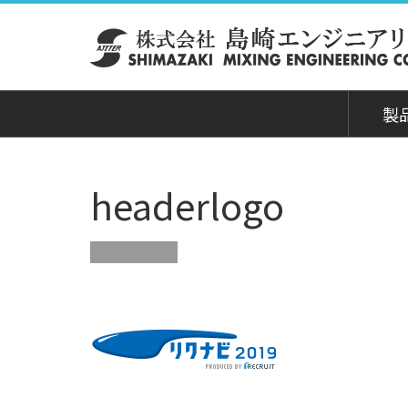
製
headerlogo
製品
タロ
ちら