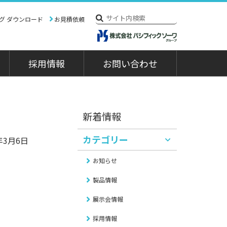
グ ダウンロード
お見積依頼
採用情報
お問い合わせ
概要
混合機
社長あいさつ
関連機器
フリクト水中ミキサー
撹拌槽
新着情報
沿革
往復回転式混合機エイター
往復回転式液体連続抽出塔
タタアジター
カテゴリー
年3月6日
関連会社
お知らせ
納入実績
製品情報
納入実績
展示会情報
採用情報